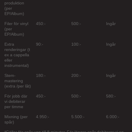
produktion
(per
EP/Album)
Filer för vinyl
450:-
500:-
Ingår
(per
EP/Album)
Extra
90:-
100:-
Ingår
renderingar (t
ex a cappella
eller
instrumental)
Stem-
180:-
200:-
Ingår
mastering
(extra /per låt)
För jobb där
450:-
500:-
580:-
vi debiterar
per timme
Mixning (per
4.950:-
5.500:-
6.000:-
spår)