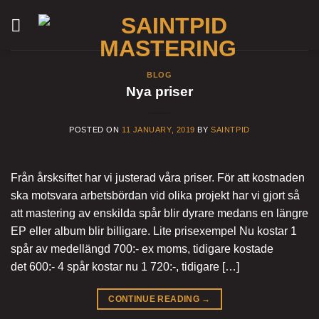
Skip
to
content
BLOG
Nya priser
POSTED ON
11 JANUARY, 2019
BY
SAINTPID
Från årsksiftet har vi justerad våra priser. För att kostnaden
ska motsvara arbetsbördan vid olika projekt har vi gjort så
att mastering av enskilda spår blir dyrare medans en längre
EP eller album blir billigare. Lite prisexempel Nu kostar 1
spår av medellängd 700:- ex moms, tidigare kostade
det 600:- 4 spår kostar nu 1 720:-, tidigare […]
CONTINUE READING
→