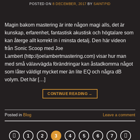
POSTED ON
8 DECEMBER, 2017
BY
SAINTPID
Magin bakom mastering är inte någon magi alls, det är
kunskap, erfarenhet, fantastisk akustisk och högtalare som
kan återge allt korrekt in i minsta detalj. Den här videon
från Sonic Scoop med Joe
Lambert (http://joelambertmastering.com) visar hur man
med små välavvägda förändringar kan åstadkomma något
som låter väldigt mycket mer än lite EQ och några dB
volym. Det här […]
CONTINUE READING
→
Posted in
Blog
Leave a comment
1
2
3
4
5
6
7